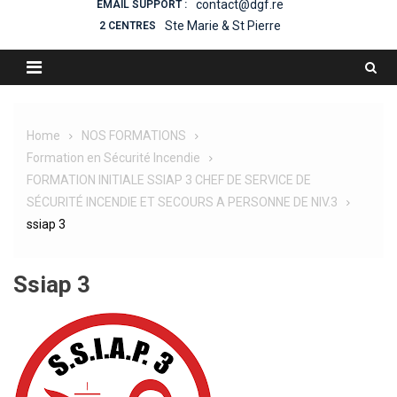
contact@dgf.re
EMAIL SUPPORT :
Ste Marie & St Pierre
2 CENTRES
Home
NOS FORMATIONS
Formation en Sécurité Incendie
FORMATION INITIALE SSIAP 3 CHEF DE SERVICE DE
SÉCURITÉ INCENDIE ET SECOURS A PERSONNE DE NIV.3
ssiap 3
Ssiap 3