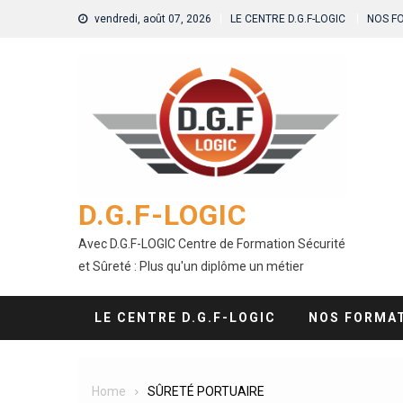
Skip
vendredi, août 07, 2026
LE CENTRE D.G.F-LOGIC
NOS F
to
content
D.G.F-LOGIC
Avec D.G.F-LOGIC Centre de Formation Sécurité
et Sûreté : Plus qu'un diplôme un métier
LE CENTRE D.G.F-LOGIC
NOS FORMA
Home
SÛRETÉ PORTUAIRE